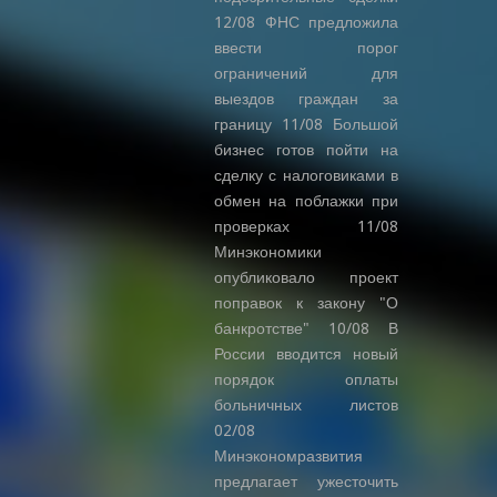
12/08 ФНС предложила
ввести порог
ограничений для
выездов граждан за
границу 11/08 Большой
бизнес готов пойти на
сделку с налоговиками в
обмен на поблажки при
проверках 11/08
Минэкономики
опубликовало проект
поправок к закону "О
банкротстве" 10/08 В
России вводится новый
порядок оплаты
больничных листов
02/08
Минэкономразвития
предлагает ужесточить