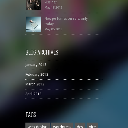
kissing?
May 18 2013
New perfumes on sale, only
today
May 05 2013
BLOG ARCHIVES
January 2013
February 2013
March 2013
April 2013
TAGS
web design
wordpress
dev
nice