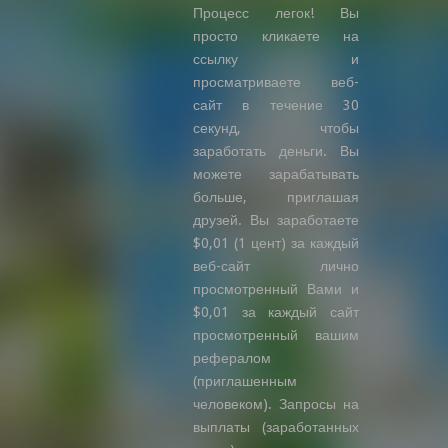
Процесс легок! Вы
просто кликаете на
ссылку и
просматриваете веб-
сайт в течение 30
секунд, чтобы
заработать деньги. Вы
можете зарабатывать
больше, приглашая
друзей. Вы заработаете
$0,01 (1 цент) за каждый
веб-сайт лично
просмотренный Вами и
$0,01 за каждый сайт
просмотренный вашим
рефералом
(приглашенным
человеком). Запросы на
выплаты (заработанных