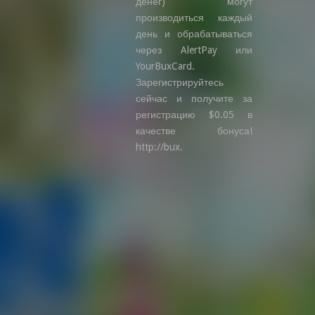
денег) могут
производиться каждый
день и обрабатываться
через AlertPay или
YourBuxCard.
Зарегистрируйтесь
сейчас и получите за
регистрацию $0.05 в
качестве бонуса!
http://bux.