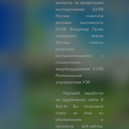
контроль за кредитными
кооперативами 02/08
Россию охватила
деловая пассивность
01/08 Владимир Путин
предложил мэрии
Москвы помочь
регионам,
несправляющимся с
госзакупками
медоборудования 01/08
Региональная
альтернатива УЭК
Хороший заработок
на зарубежном сайте В
Bux.to Вы получаете
плату за клик по
объявлениям и
просмотр веб-сайтов.