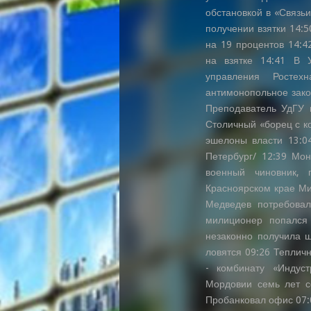
обстановкой в «Связьи
получении взятки 14:5
на 19 процентов 14:4
на взятке 14:41 В 
управления Росте
антимонопольное зако
Преподаватель УдГУ п
Столичный «борец с ко
эшелоны власти 13:0
Петербург/ 12:39 Мо
военный чиновник, 
Красноярском крае Ми
Медведев потребовал
милиционер попался
незаконно получила 
ловятся 09:26 Теплич
- комбинату «Индуст
Мордовии семь лет с
Пробанковал офис 07: