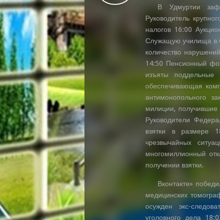
В Удмуртии заф
Руководитель крупног
налогов 16:00 Аукцио
Служащую училища в С
количество нарушений
14:50 Пенсионный фо
изъяты поддельные 
обеспечивающая комп
антимонопольного за
милиции, получившие в
Руководители Федера
взятки в размере 1
чрезвычайных ситуа
многомиллионный отка
получении взятки.
Вконтакте» побед
медицинских томограф
осужден экс-следов
уголовного дела 18: