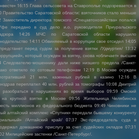
нвесте» 16:15 Глава сельсовета на Ставрополье подозревается в
0 Правительство Саратовской области: взяточников стало меньше
2 Заместитель директора томского «Спецавтохозяйства» попался
Уфе передано в суд дело и.о. руководителя Приуральского
хнадзора 14:26 МЧС по Саратовской области нарушило
нодательство 14:11 Обвиняемый в коррупции свое отсидел 14:05
редстанет перед судом за получение взятки /Удмуртия/ 13:32
ррупцией», который осужден за взятку, снова «обличает» высшие
4 Следователю-мошеннику дали ниже низшего предела /Санкт-
нако ответило по сотовым телефонам 12:19 В Москве осужден
потративший 21 млн. казенных рублей в казино 12:16 В
нздрав переплатил 40 млн. рублей за томографы 10:08 Дмитрий
 разобраться в нарушениях во время выборов 09:59 Омский
 на крупной взятке в Москве 09:56 Жительница Челябинска
шесть миллионов из федерального бюджета 09:49 Чиновники не
ный алтайский комплекс «Спутник» передали бывшему конкуренту
риальный» /Алтайский край/ 07:37 Экс-председатель суда в
одержал домашнюю прислугу за счет судейских окладов 07:31
02 Милицейские застенки /Санкт-Петербург/.