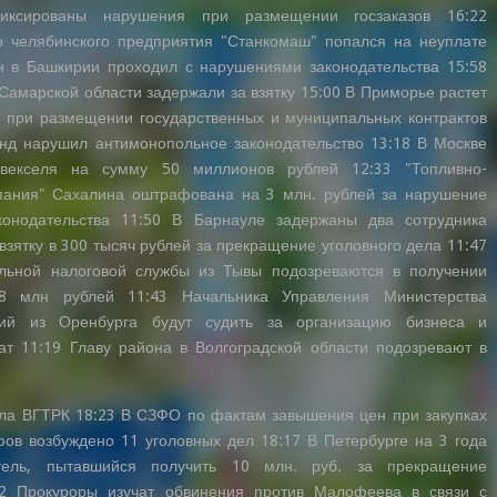
иксированы нарушения при размещении госзаказов 16:22
о челябинского предприятия "Станкомаш" попался на неуплате
н в Башкирии проходил с нарушениями законодательства 15:58
амарской области задержали за взятку 15:00 В Приморье растет
 при размещении государственных и муниципальных контрактов
нд нарушил антимонопольное законодательство 13:18 В Москве
векселя на сумму 50 миллионов рублей 12:33 "Топливно-
ания" Сахалина оштрафована на 3 млн. рублей за нарушение
конодательства 11:50 В Барнауле задержаны два сотрудника
зятку в 300 тысяч рублей за прекращение уголовного дела 11:47
льной налоговой службы из Тывы подозреваются в получении
8 млн рублей 11:43 Начальника Управления Министерства
ций из Оренбурга будут судить за организацию бизнеса и
т 11:19 Главу района в Волгоградской области подозревают в
ила ВГТРК 18:23 В СЗФО по фактам завышения цен при закупках
ов возбуждено 11 уголовных дел 18:17 В Петербурге на 3 года
атель, пытавшийся получить 10 млн. руб. за прекращение
02 Прокуроры изучат обвинения против Малофеева в связи с