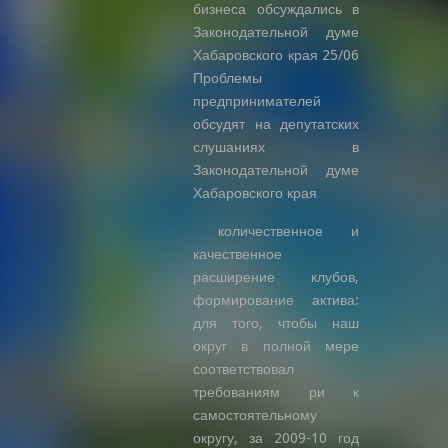
бизнеса обсуждались в
Законодательной думе
Хабаровского края 25/06
Проблемы
предпринимателей
обсудят на депутатских
слушаниях в
Законодательной думе
Хабаровского края
количественное и
качественное
расширение клубов,
формирование актива:
для того, чтобы наш
округ в полной мере
соответствовал
требованиям ри к
самостоятельному
округу, за 2009-10 год