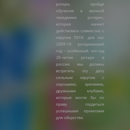
ротари, пройдя
обучение в заочной
«академии ротари»,
которая начнет
действовать совместно с
округом 5010. для нас
2009-10 ротарианский
год – особенный. это год
20-летия ротари в
россии. мы должны
встретить эту дату
сильным округом с
хорошими, крепкими,
дружными клубами,
которые могли бы по
праву гордиться
успешными проектами
для общества.