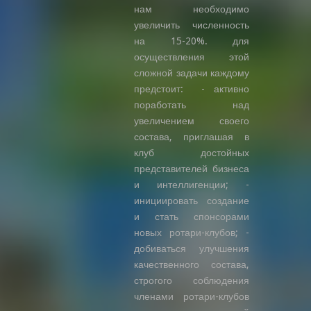
нам необходимо
увеличить численность
на 15-20%. для
осуществления этой
сложной задачи каждому
предстоит: - активно
поработать над
увеличением своего
состава, приглашая в
клуб достойных
представителей бизнеса
и интеллигенции; -
инициировать создание
и стать спонсорами
новых ротари-клубов; -
добиваться улучшения
качественного состава,
строгого соблюдения
членами ротари-клубов