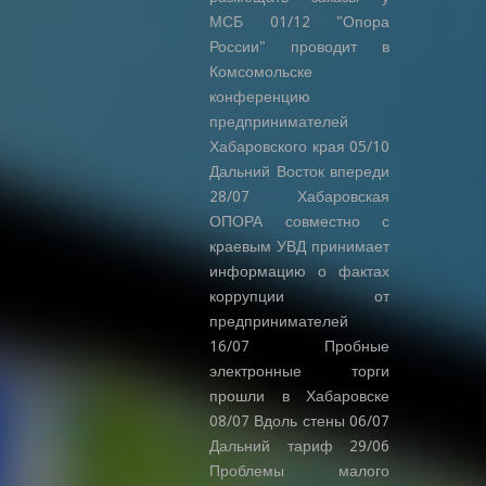
МСБ 01/12 "Опора
России" проводит в
Комсомольске
конференцию
предпринимателей
Хабаровского края 05/10
Дальний Восток впереди
28/07 Хабаровская
ОПОРА совместно с
краевым УВД принимает
информацию о фактах
коррупции от
предпринимателей
16/07 Пробные
электронные торги
прошли в Хабаровске
08/07 Вдоль стены 06/07
Дальний тариф 29/06
Проблемы малого