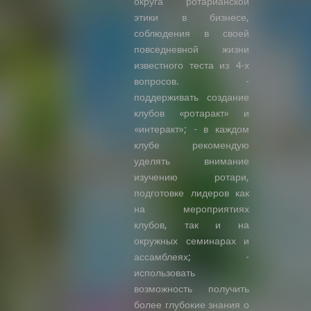
округа ротарианской
этики в бизнесе,
соблюдения в своей
повседневной жизни
известного теста из 4-х
вопросов. -
поддерживать создание
клубов «ротаракт» и
«интеракт»; - в каждом
клубе рекомендую
уделять внимание
изучению ротари,
подготовке лидеров как
на мероприятиях
клубов, так и на
окружных семинарах и
ассамблеях; -
использовать
возможность получить
более глубокие знания о